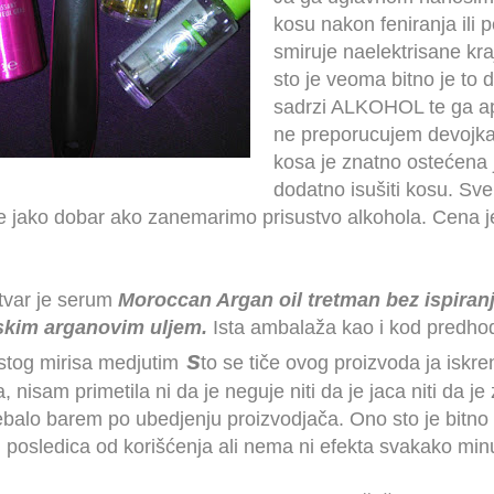
kosu nakon feniranja ili p
smiruje naelektrisane kr
sto je veoma bitno je to
sadrzi ALKOHOL te ga a
ne preporucujem devojka
kosa je znatno ostećena
dodatno isušiti kosu. Sv
je jako dobar ako zanemarimo prisustvo alkohola. Cena 
tvar je serum
Moroccan Argan oil tretman bez ispiran
kim arganovim uljem.
Ista ambalaža kao i kod predh
s
stog mirisa medjutim
to se tiče ovog proizvoda ja iskr
, nisam primetila ni da je neguje niti da je jaca niti da je
rebalo barem po ubedjenju proizvodjača. Ono sto je bitn
 posledica od korišćenja ali nema ni efekta svakako min