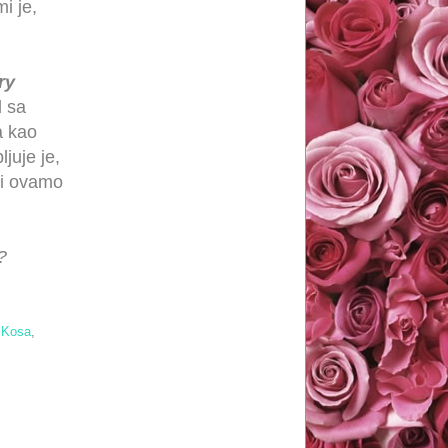
i je,
ry
l sa
a kao
juje je,
ni ovamo
?
,
Kosa
,