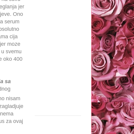
eglanja jer
ajeve. Ono
 da serum
psolutno
ma cija
 jer moze
e u svemu
je oko 400
ja sa
odnog
eno nisam
 zagladjuje
o nema
us za ovaj