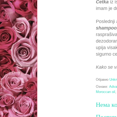
Četka
iz i
imam je d
Poslednji 
shampoo
rasprašiv
dezodorans
upija vis
sigurno c
Kako se va
Објавио
Unk
Ознаке:
Adva
Moroccan oil
Нема ко
Постав