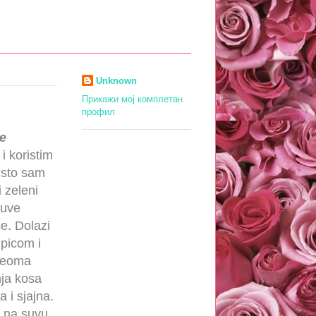
Unknown
Прикажи мој комплетан
профил
e
i koristim
 sto sam
i zeleni
suve
e. Dolazi
mpicom i
 veoma
nja kosa
a i sjajna.
 na suvu