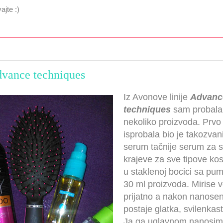
jte :)
vance techniques
Iz Avonove linije
Advanc
techniques
sam probala 
nekoliko proizvoda. Prvo
isprobala bio je takozvan
serum tačnije serum za 
krajeve za sve tipove kos
u staklenoj bocici sa pu
30 ml proizvoda. Mirise
prijatno a nakon nanose
postaje glatka, svilenkast
Ja ga uglavnom nanosim