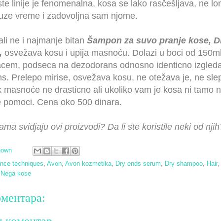
ste linije je fenomenalna, kosa se lako rasčešljava, ne lom
uze vreme i zadovoljna sam njome.
ali ne i najmanje bitan
Šampon za suvo pranje kose, D
,
osvežava kosu i upija masnoću. Dolazi u boci od 150m
acem, podseca na dezodorans odnosno identicno izgled
. Prelepo mirise, osvežava kosu, ne otežava je, ne slepl
ak masnoće ne drasticno ali ukoliko vam je kosa ni tamo 
e pomoci. Cena oko 500 dinara.
ma svidjaju ovi proizvodi? Da li ste koristile neki od njih
nown
nce techniques
,
Avon
,
Avon kozmetika
,
Dry ends serum
,
Dry shampoo
,
Hair
,
Nega kose
ментара:
и коментар