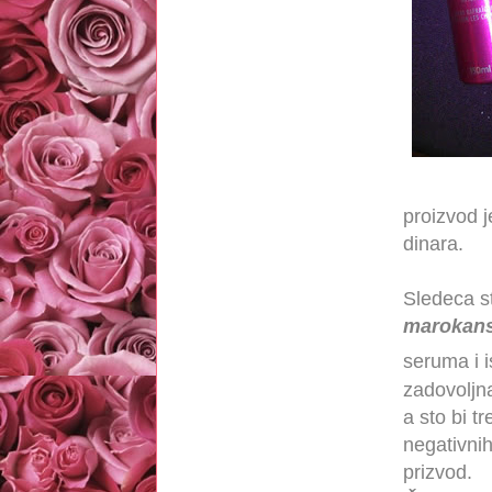
proizvod 
dinara.
Sledeca s
marokans
seruma i i
zadovoljna
a sto bi t
negativnih
prizvod.